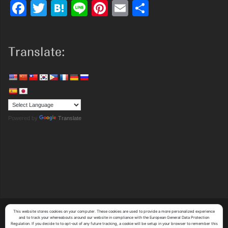
Facebook
Twitter
Hatena
Line
Pinterest
Email
共
有
Translate:
Powered by
Translate
This website stores cookies on your computer. These cookies are used to provide a more personalized experience
Copyright (C)
Y's System Factory Co.,Ltd.
All Rights Reserved.
and to track your whereabouts around our website in compliance with the European General Data Protection
Regulation. If you decide to to opt-out of any future tracking, a cookie will be setup in your browser to remember this