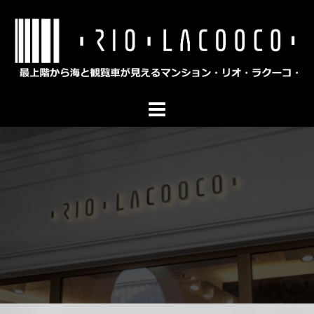
コ
ン
テ
ン
ツ
へ
ス
キ
ッ
プ