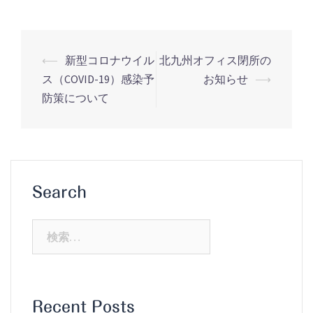
投
⟵
新型コロナウイル
北九州オフィス閉所の
稿
ス（COVID-19）感染予
お知らせ
⟶
防策について
ナ
ビ
ゲ
ー
シ
Search
ョ
ン
検
索:
Recent Posts