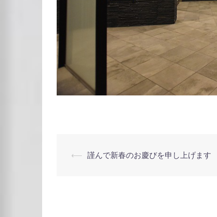
投
⟵
謹んで新春のお慶びを申し上げます
稿
ナ