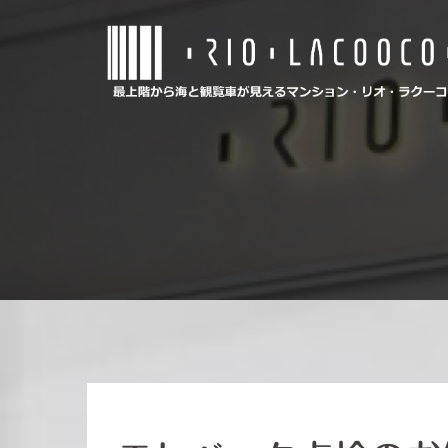
コ
ン
テ
ン
ツ
へ
ス
キ
ッ
プ