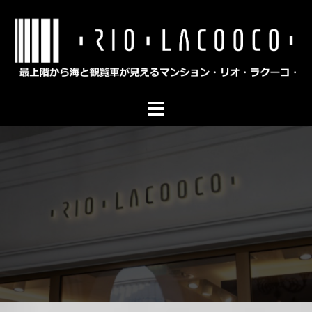
コ
ン
テ
ン
ツ
へ
ス
キ
ッ
プ