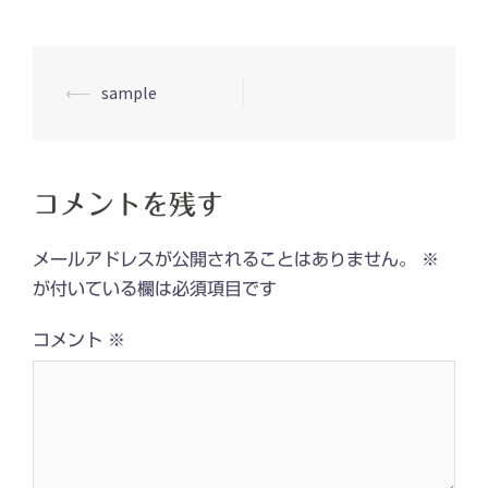
投
⟵
sample
稿
ナ
ビ
コメントを残す
ゲ
ー
メールアドレスが公開されることはありません。
※
シ
が付いている欄は必須項目です
ョ
コメント
※
ン