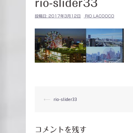
rio-slider33
投稿日:
2017年3月12日
RIO LACOOCO
投
⟵
rio-slider33
稿
ナ
コメントを残す