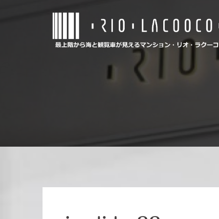
コ
ン
テ
ン
ツ
へ
ス
キ
ッ
プ