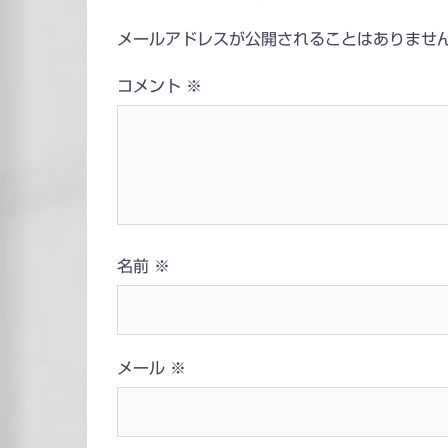
ビ
メールアドレスが公開されることはありませ
ゲ
コメント
※
ー
シ
ョ
ン
名前
※
メール
※