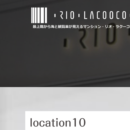
コ
ン
テ
ン
ツ
へ
ス
キ
ッ
プ
location10