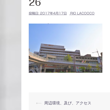
26
投稿日:
2017年4月17日
RIO LACOOCO
投
⟵
周辺環境、及び、アクセス