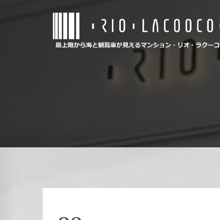
コ
ン
テ
ン
ツ
へ
ス
キ
ッ
プ