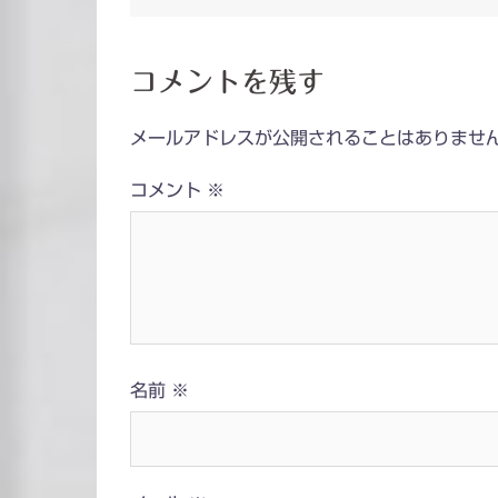
稿
ナ
コメントを残す
ビ
メールアドレスが公開されることはありませ
ゲ
コメント
※
ー
シ
ョ
ン
名前
※