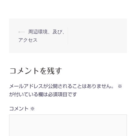
投
⟵
周辺環境、及び、
稿
アクセス
ナ
ビ
ゲ
コメントを残す
ー
シ
メールアドレスが公開されることはありません。
※
ョ
が付いている欄は必須項目です
ン
コメント
※