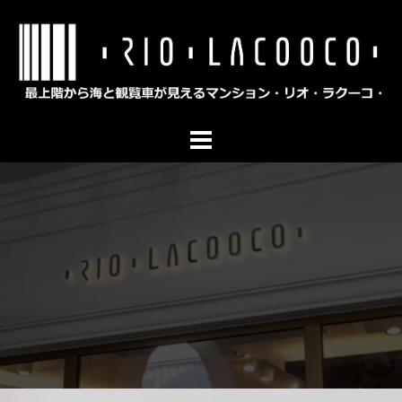
コ
ン
テ
ン
ツ
へ
ス
キ
ッ
プ