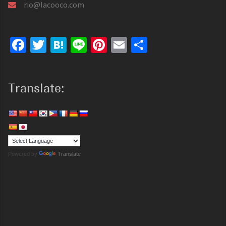
rio@lacooco.com
Facebook
Twitter
Hatena
Line
Pinterest
Email
共
有
Translate:
Powered by
Translate