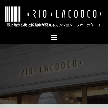
コ
ン
テ
ン
ツ
へ
ス
キ
ッ
プ