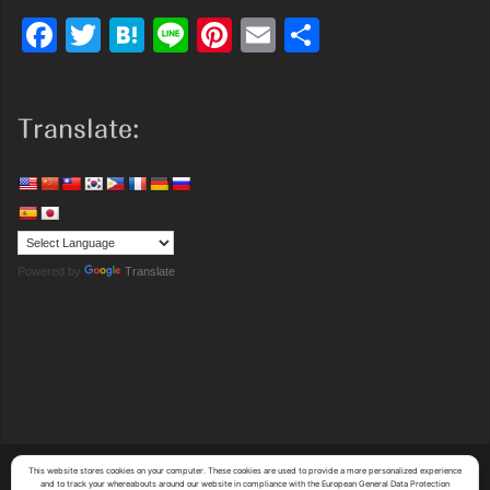
Facebook
Twitter
Hatena
Line
Pinterest
Email
共
有
Translate:
Powered by
Translate
This website stores cookies on your computer. These cookies are used to provide a more personalized experience
Copyright (C)
Y's System Factory Co.,Ltd.
All Rights Reserved.
and to track your whereabouts around our website in compliance with the European General Data Protection