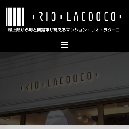
コ
ン
テ
ン
ツ
へ
ス
キ
ッ
プ