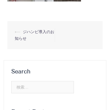
投
⟵
ジハンピ導入のお
稿
知らせ
ナ
ビ
ゲ
ー
Search
シ
ョ
検
ン
索: