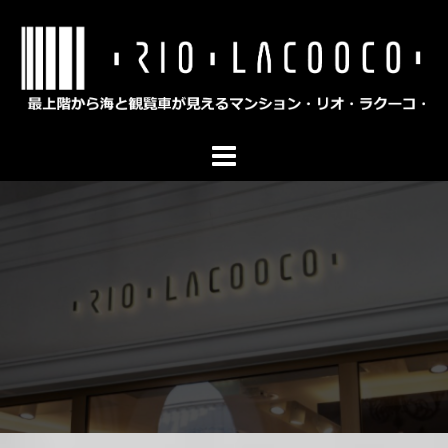
コ
ン
テ
ン
ツ
へ
ス
キ
ッ
プ