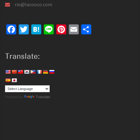
rio@lacooco.com
Facebook
Twitter
Hatena
Line
Pinterest
Email
共
有
Translate:
Powered by
Translate