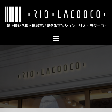
コ
ン
テ
ン
ツ
へ
ス
キ
ッ
プ