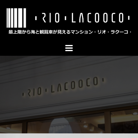
コ
ン
テ
ン
ツ
へ
ス
キ
ッ
プ