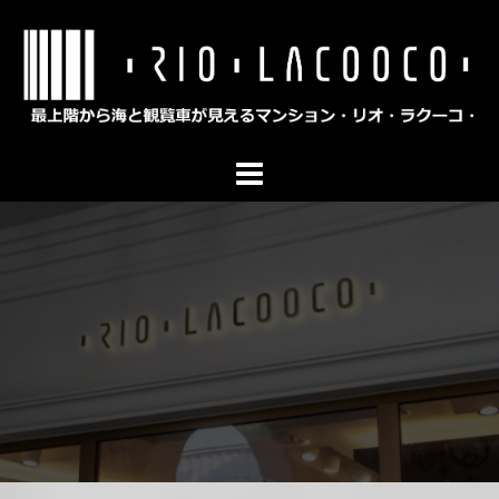
コ
ン
テ
ン
ツ
へ
ス
キ
ッ
プ