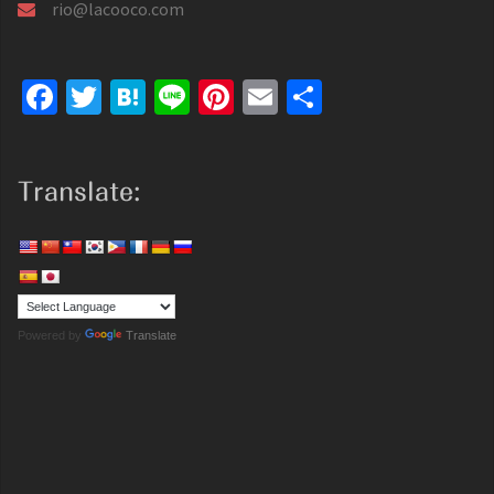
rio@lacooco.com
Facebook
Twitter
Hatena
Line
Pinterest
Email
共
有
Translate:
Powered by
Translate