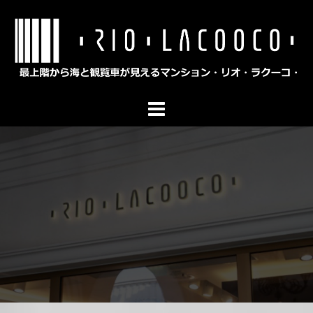
コ
ン
テ
ン
ツ
へ
ス
キ
ッ
プ