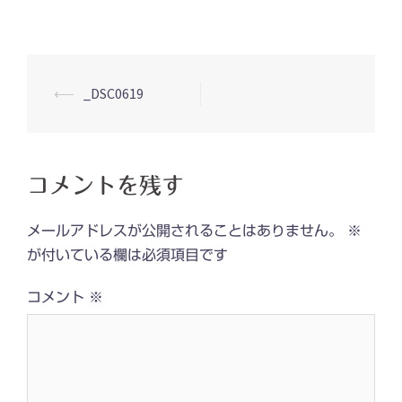
投
⟵
_DSC0619
稿
ナ
ビ
コメントを残す
ゲ
ー
メールアドレスが公開されることはありません。
※
シ
が付いている欄は必須項目です
ョ
コメント
※
ン