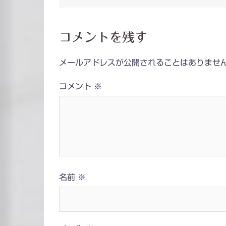
稿
ナ
コメントを残す
ビ
メールアドレスが公開されることはありませ
ゲ
コメント
※
ー
シ
ョ
ン
名前
※