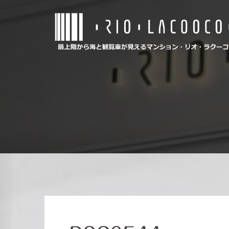
コ
ン
テ
ン
ツ
へ
ス
キ
ッ
プ