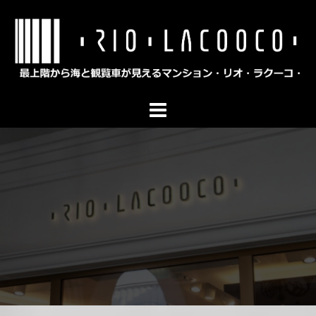
コ
ン
テ
ン
ツ
へ
ス
キ
ッ
プ