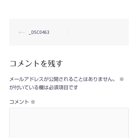
投
⟵
_DSC0463
稿
ナ
ビ
コメントを残す
ゲ
ー
メールアドレスが公開されることはありません。
※
シ
が付いている欄は必須項目です
ョ
コメント
※
ン