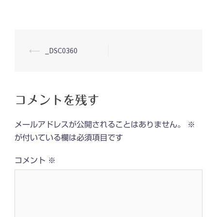
投
⟵
_DSC0360
稿
ナ
ビ
コメントを残す
ゲ
ー
メールアドレスが公開されることはありません。
※
シ
が付いている欄は必須項目です
ョ
コメント
※
ン