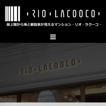
コ
ン
テ
ン
ツ
へ
ス
キ
ッ
プ