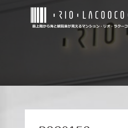
コ
ン
テ
ン
ツ
へ
ス
キ
ッ
プ