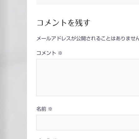
稿
ナ
コメントを残す
ビ
メールアドレスが公開されることはありませ
ゲ
コメント
※
ー
シ
ョ
ン
名前
※