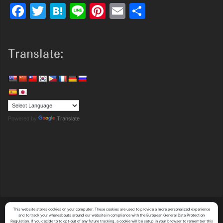
Facebook
Twitter
Hatena
Line
Pinterest
Email
共
有
Translate:
Powered by
Translate
This website stores cookies on your computer. These cookies are used to provide a more personalized experience
Copyright (C)
Y's System Factory Co.,Ltd.
All Rights Reserved.
and to track your whereabouts around our website in compliance with the European General Data Protection
Regulation. If you decide to to opt-out of any future tracking, a cookie will be setup in your browser to remember this