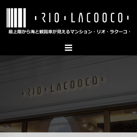
コ
ン
テ
ン
ツ
へ
ス
キ
ッ
プ