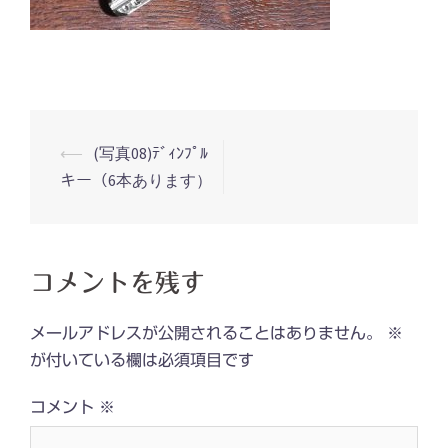
投
⟵
(写真08)ﾃﾞｨﾝﾌﾟﾙ
稿
キー（6本あります）
ナ
ビ
ゲ
コメントを残す
ー
シ
メールアドレスが公開されることはありません。
※
ョ
が付いている欄は必須項目です
ン
コメント
※