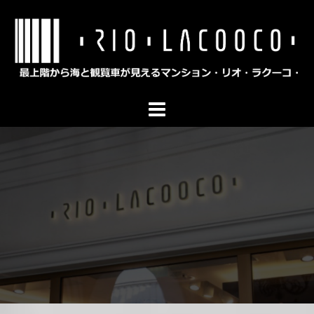
コ
ン
テ
ン
ツ
へ
ス
キ
ッ
プ