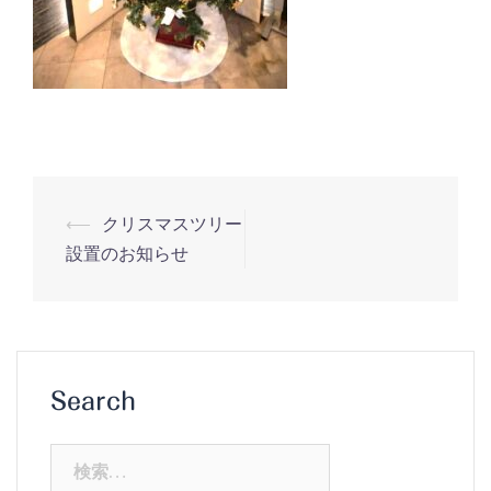
投
⟵
クリスマスツリー
稿
設置のお知らせ
ナ
ビ
ゲ
ー
Search
シ
ョ
検
ン
索: