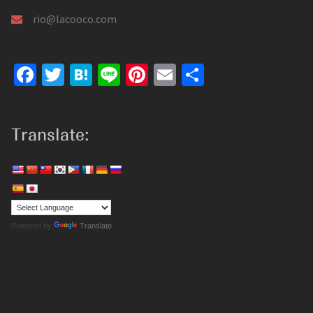
rio@lacooco.com
Facebook
Twitter
Hatena
Line
Pinterest
Email
共
有
Translate:
Powered by
Translate