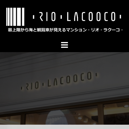
コ
ン
テ
ン
ツ
へ
ス
キ
ッ
プ