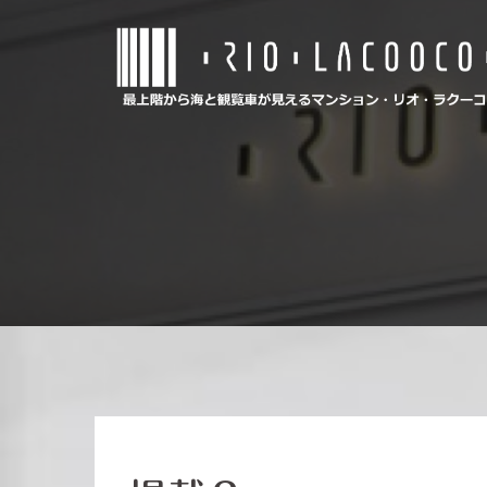
コ
ン
テ
ン
ツ
へ
ス
キ
ッ
プ